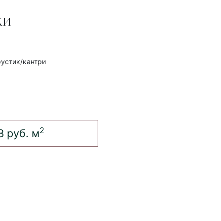
КИ
рустик/кантри
2
8 руб.
м