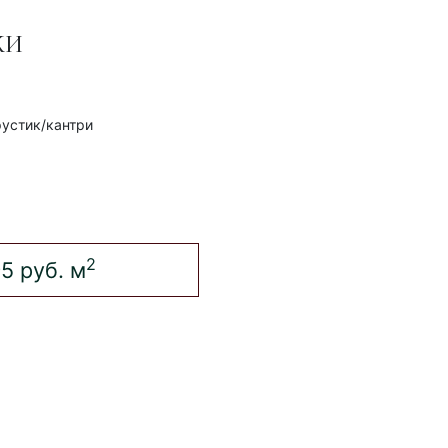
КИ
рустик/кантри
2
5 руб.
м