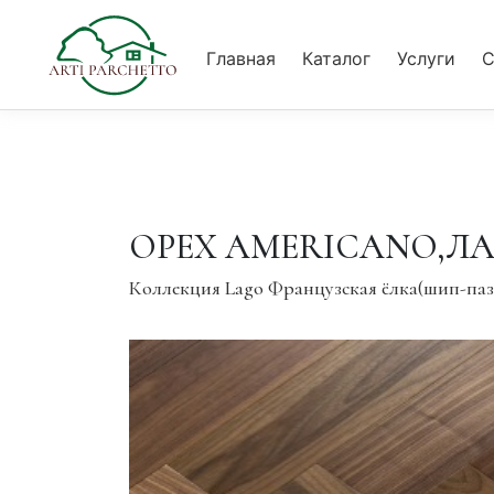
Главная
Каталог
Услуги
С
Главная
Каталог
Услуги
Сотрудничество
Вак
ОРЕХ AMERICANO,Л
Коллекция Lago Французская ёлка(шип-паз